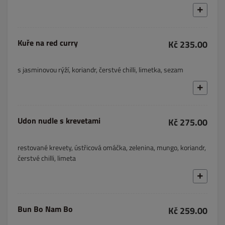
Kuře na red curry
Kč 235.00
s jasminovou rýží, koriandr, čerstvé chilli, limetka, sezam
Udon nudle s krevetami
Kč 275.00
restované krevety, ústřicová omáčka, zelenina, mungo, koriandr,
čerstvé chilli, limeta
Bun Bo Nam Bo
Kč 259.00