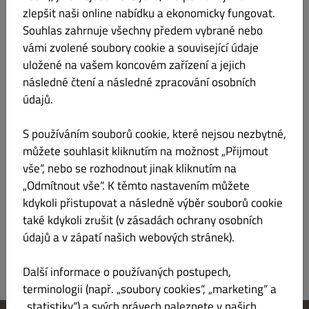
zlepšit naši online nabídku a ekonomicky fungovat.
Salát Halloumi
Kč 265.00
Souhlas zahrnuje všechny předem vybrané nebo
vámi zvolené soubory cookie a související údaje
Mix salátů, rajče, ředkvička, okurek, sezamový dresink
uložené na vašem koncovém zařízení a jejich
následné čtení a následné zpracování osobních
údajů.
S používáním souborů cookie, které nejsou nezbytné,
Poke bowl s hlívou úsřičnou
Kč 255.00
můžete souhlasit kliknutím na možnost „Přijmout
vše“, nebo se rozhodnout jinak kliknutím na
jasmínová rýže, edamame boby, wasabi mayo, koriandr, naše
„Odmítnout vše“. K těmto nastavením můžete
zálivka a hromad zeleniny
kdykoli přistupovat a následně výběr souborů cookie
také kdykoli zrušit (v zásadách ochrany osobních
údajů a v zápatí našich webových stránek).
Další informace o používaných postupech,
terminologii (např. „soubory cookies“, „marketing“ a
„statistiky“) a svých právech naleznete v našich