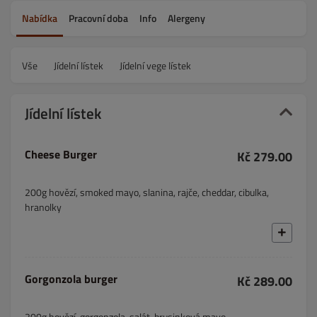
Nabídka
Pracovní doba
Info
Alergeny
Vše
Jídelní lístek
Jídelní vege lístek
Jídelní lístek
Cheese Burger
Kč 279.00
200g hovězí, smoked mayo, slanina, rajče, cheddar, cibulka,
hranolky
Gorgonzola burger
Kč 289.00
200g hovězí, gorgonzola, salát, brusinková mayo,