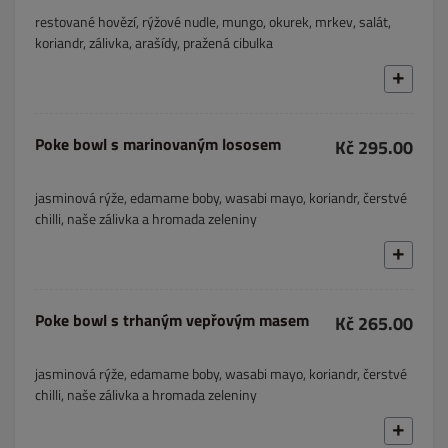
restované hovězí, rýžové nudle, mungo, okurek, mrkev, salát,
koriandr, zálivka, arašídy, pražená cibulka
Poke bowl s marinovaným lososem
Kč 295.00
jasminová rýže, edamame boby, wasabi mayo, koriandr, čerstvé
chilli, naše zálivka a hromada zeleniny
Poke bowl s trhaným vepřovým masem
Kč 265.00
jasminová rýže, edamame boby, wasabi mayo, koriandr, čerstvé
chilli, naše zálivka a hromada zeleniny