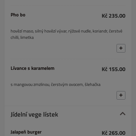
Pho bo
Kč 235.00
hovězí maso, silný hovězí vývar, rýžové nudle, koriandr, čerstvé
chilli, limetka
Lívance s karamelem
Kč 155.00
s mangovou zmzlinou, čerstvým ovocem, šlehačka
Jídelní vege lístek
Jalapeñ burger
Kč 265.00